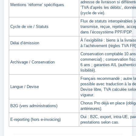
adresse de livraison si différent
Mentions ‘réforme’ spécifiques
‘TVA d’après les débits’, donné
(cycle de vie).
Flux de statuts interopérables 
Cycle de vie / Statuts
transmise, reçue, rejetée, accep
dans l’écosystème PPF/PDP.
À l’exigibilité : biens à la livrai
Délai d’émission
à l’achèvement (règles TVA FR)
Conservation comptable 10 ans
commercial) ; conservation fis
Archivage / Conservation
6 ans ; garanties AIL (authentici
lisibilité).
Français recommandé ; autre l
possible avec traduction à la 
Langue / Devise
Devise libre, TVA calculée selo
vigueur.
Chorus Pro déjà en place (obli
B2G (vers administrations)
antérieures).
Oui : B2C, export, intra‑UE, pa
E‑reporting (hors e‑invoicing)
prestations selon cas.