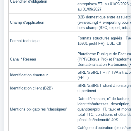
Calendrier d’obligation
entreprises/ETI au 01/09/2026
au 01/09/2027.
B2B domestique entre assujetti
Champ d’application
(e‑invoicing) + e‑reporting pour
hors champ (B2C, export, intra
Formats structurés agréés : Fa
Format technique
16931 profil FR), UBL, CII.
Plateforme Publique de Factura
Canal / Réseau
(PPF/Chorus Pro) et Plateform
Dématérialisation Partenaires 
SIREN/SIRET + n° TVA intrac
Identification émetteur
(FR…).
SIREN/SIRET client à renseign
Identification client (B2B)
si pertinent.
Date d’émission, n° de facture,
identités/adresses, description,
Mentions obligatoires ‘classiques’
quantités/prix HT, taux et mon
total TTC, conditions et délai 
pénalités/indemnité 40€…
Catégorie d’opération (biens/se