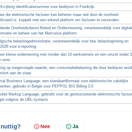
9-cijferig identificatienummer voor bedrijven in Frankrijk.
re die elektronische facturen kan beheren maar niet door de overheid
ificeerd is; koppelt met een erkend platform om facturen te verzenden.
erale Overheidsdienst Beleid en Ondersteuning, verantwoordelijk voor digital
ormatie en beheer van het Mercurius-platform.
gische belastingadministratie, verantwoordelijk voor btw, belastinginning en
2028 voor e-reporting.
eer kleine onderneming met minder dan 10 werknemers en een omzet onder 2
n euro.
ting op toegevoegde waarde, een consumptiebelasting die door bedrijven word
stort aan de staat.
rsal Business Language, een standaardformaat voor elektronische zakelijke
enten, gebruikt in België voor PEPPOL BIS Billing 3.0.
ible Markup Language, gebruikt voor de gestructureerde elektronische factur
gië volgens de UBL-syntaxis.
 nuttig?
Nee
Ja