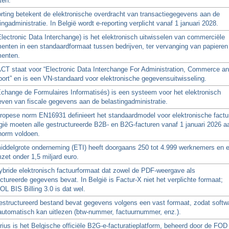
ten.
rting betekent de elektronische overdracht van transactiegegevens aan de
ingadministratie. In België wordt e-reporting verplicht vanaf 1 januari 2028.
lectronic Data Interchange) is het elektronisch uitwisselen van commerciële
enten in een standaardformaat tussen bedrijven, ter vervanging van papieren
enten.
CT staat voor “Electronic Data Interchange For Administration, Commerce a
ort” en is een VN-standaard voor elektronische gegevensuitwisseling.
change de Formulaires Informatisés) is een systeem voor het elektronisch
ven van fiscale gegevens aan de belastingadministratie.
ropese norm EN16931 definieert het standaardmodel voor elektronische factu
gië moeten alle gestructureerde B2B- en B2G-facturen vanaf 1 januari 2026 a
norm voldoen.
iddelgrote onderneming (ETI) heeft doorgaans 250 tot 4.999 werknemers en 
zet onder 1,5 miljard euro.
ybride elektronisch factuurformaat dat zowel de PDF-weergave als
ctureerde gegevens bevat. In België is Factur-X niet het verplichte formaat;
 BIS Billing 3.0 is dat wel.
estructureerd bestand bevat gegevens volgens een vast formaat, zodat softw
automatisch kan uitlezen (btw-nummer, factuurnummer, enz.).
ius is het Belgische officiële B2G-e-facturatieplatform, beheerd door de FOD