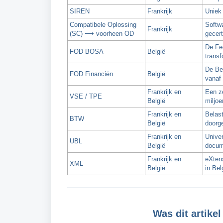
SIREN
Frankrijk
Uniek 
Compatibele Oplossing
Softwa
Frankrijk
(SC) ⟶ voorheen OD
gecert
De Fed
FOD BOSA
België
transf
De Bel
FOD Financiën
België
vanaf 
Frankrijk en
Een z
VSE / TPE
België
miljoe
Frankrijk en
Belas
BTW
België
doorge
Frankrijk en
Unive
UBL
België
docum
Frankrijk en
eXtens
XML
België
in Bel
Was dit artikel