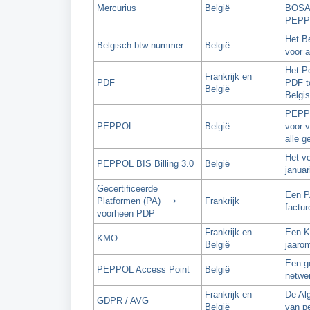
Mercurius
België
BOSA. 
PEPP
Het Be
Belgisch btw-nummer
België
voor a
Het Po
Frankrijk en
PDF
PDF t
België
Belgis
PEPPO
PEPPOL
België
voor v
alle g
Het ve
PEPPOL BIS Billing 3.0
België
janua
Gecertificeerde
Een PA
Platformen (PA) ⟶
Frankrijk
factu
voorheen PDP
Frankrijk en
Een K
KMO
België
jaarom
Een ge
PEPPOL Access Point
België
netwe
Frankrijk en
De Al
GDPR / AVG
België
van p