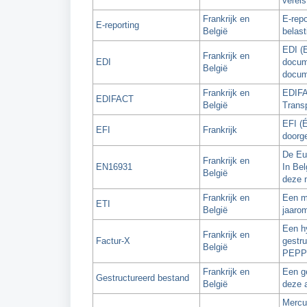
vereis
Frankrijk en
E-repo
E-reporting
België
belast
EDI (E
Frankrijk en
EDI
docum
België
docum
Frankrijk en
EDIFA
EDIFACT
België
Transp
EFI (É
EFI
Frankrijk
doorge
De Eu
Frankrijk en
EN16931
In Bel
België
deze 
Frankrijk en
Een m
ETI
België
jaarom
Een h
Frankrijk en
Factur-X
gestru
België
PEPPOL
Frankrijk en
Een g
Gestructureerd bestand
België
deze 
Mercur