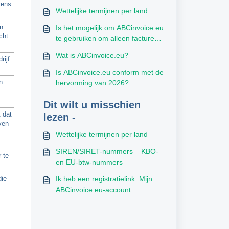
vens
Wettelijke termijnen per land
n.
Is het mogelijk om ABCinvoice.eu
cht
te gebruiken om alleen facturen
te versturen (en niet te
Wat is ABCinvoice.eu?
rijf
ontvangen)?
Is ABCinvoice.eu conform met de
n
hervorming van 2026?
Dit wilt u misschien
 dat
lezen -
ven
Wettelijke termijnen per land
SIREN/SIRET-nummers – KBO-
 te
en EU-btw-nummers
die
Ik heb een registratielink: Mijn
ABCinvoice.eu-account
aanmaken en instellen