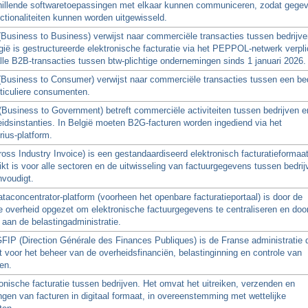
hillende softwaretoepassingen met elkaar kunnen communiceren, zodat gege
ctionaliteiten kunnen worden uitgewisseld.
Business to Business) verwijst naar commerciële transacties tussen bedrijve
gië is gestructureerde elektronische facturatie via het PEPPOL-netwerk verpli
lle B2B-transacties tussen btw-plichtige ondernemingen sinds 1 januari 2026.
Business to Consumer) verwijst naar commerciële transacties tussen een bed
ticuliere consumenten.
Business to Government) betreft commerciële activiteiten tussen bedrijven e
idsinstanties. In België moeten B2G-facturen worden ingediend via het
ius-platform.
ross Industry Invoice) is een gestandaardiseerd elektronisch facturatieformaat
kt is voor alle sectoren en de uitwisseling van factuurgegevens tussen bedrij
nvoudigt.
taconcentrator-platform (voorheen het openbare facturatieportaal) is door de
 overheid opgezet om elektronische factuurgegevens te centraliseren en door
aan de belastingadministratie.
IP (Direction Générale des Finances Publiques) is de Franse administratie 
t voor het beheer van de overheidsfinanciën, belastinginning en controle van
en.
onische facturatie tussen bedrijven. Het omvat het uitreiken, verzenden en
gen van facturen in digitaal formaat, in overeenstemming met wettelijke