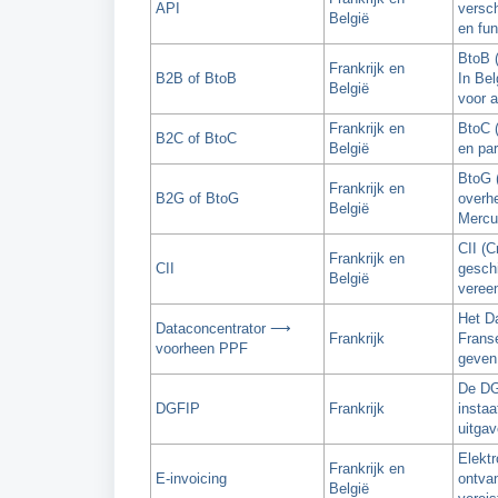
API
versc
België
en fun
BtoB (
Frankrijk en
B2B of BtoB
In Bel
België
voor a
Frankrijk en
BtoC (
B2C of BtoC
België
en par
BtoG (
Frankrijk en
B2G of BtoG
overhe
België
Mercur
CII (C
Frankrijk en
CII
geschi
België
veree
Het Da
Dataconcentrator ⟶
Frankrijk
Franse
voorheen PPF
geven 
De DGF
DGFIP
Frankrijk
instaa
uitgav
Elektr
Frankrijk en
E-invoicing
ontvan
België