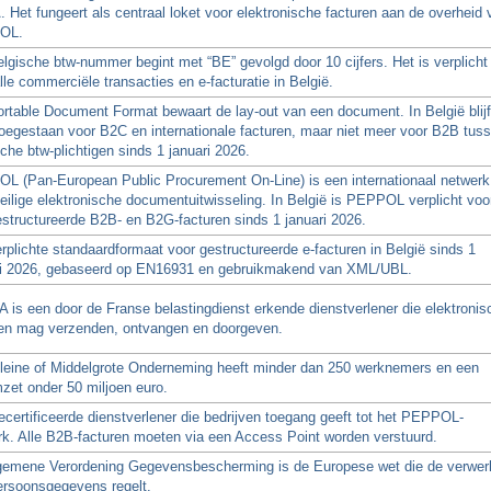
Het fungeert als centraal loket voor elektronische facturen aan de overheid 
OL.
lgische btw-nummer begint met “BE” gevolgd door 10 cijfers. Het is verplicht
lle commerciële transacties en e-facturatie in België.
rtable Document Format bewaart de lay-out van een document. In België blijf
oegestaan voor B2C en internationale facturen, maar niet meer voor B2B tus
che btw-plichtigen sinds 1 januari 2026.
L (Pan-European Public Procurement On-Line) is een internationaal netwerk
eilige elektronische documentuitwisseling. In België is PEPPOL verplicht voo
estructureerde B2B- en B2G-facturen sinds 1 januari 2026.
rplichte standaardformaat voor gestructureerde e-facturen in België sinds 1
ri 2026, gebaseerd op EN16931 en gebruikmakend van XML/UBL.
 is een door de Franse belastingdienst erkende dienstverlener die elektronis
ren mag verzenden, ontvangen en doorgeven.
leine of Middelgrote Onderneming heeft minder dan 250 werknemers en een
zet onder 50 miljoen euro.
certificeerde dienstverlener die bedrijven toegang geeft tot het PEPPOL-
rk. Alle B2B-facturen moeten via een Access Point worden verstuurd.
gemene Verordening Gegevensbescherming is de Europese wet die de verwer
ersoonsgegevens regelt.