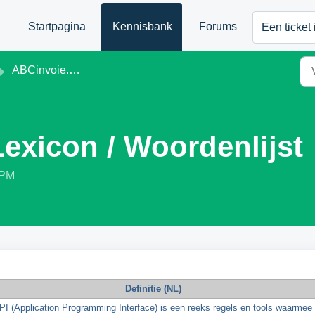
Startpagina
Kennisbank
Forums
Een ticket
ABCinvoie.eu - NL
Lexicon / Woordenlijst
 PM
Definitie (NL)
I (Application Programming Interface) is een reeks regels en tools waarmee