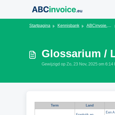
Doorgaan naar hoofdinhoud
Startpagina
Kennisbank
ABCinvoie.eu - NL
Glossarium / 
Gewijzigd op Zo, 23 Nov, 2025 om 6:14
Term
Land
Een AP
Frankrijk en