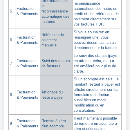
Amélioration de
reconnaissance
la
Facturation
automatique des notes de
5
reconnaissance
& Paiements
crédit et des références de
automatique des
paiement directement sur
factures
vos factures PDF.
Si vous souhaitez en
Référence de
Facturation
renseigner une, vous
6
paiement
& Paiements
pouvez désormais la saisir
manuelle
directement sur la facture.
Le suivi des statuts (payé,
Facturation
Suivi des statuts
en attente, échu, etc.) a
7
& Paiements
de factures
été amélioré pour plus de
clarté.
Si un acompte est saisi, le
montant restant à payer est
affiché directement sur les
Facturation
Affichage du
8
formulaires de facture,
& Paiements
reste à payer
aussi bien en mode
modification qu’en
consultation.
Il est maintenant possible
Facturation
Remise à zéro
9
de remettre un acompte à
& Paiements
d'un acompte
zéro si nécessaire.