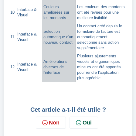
Couleurs
Les couleurs des montants
Interface &
10
améliorées sur
ont été revues pour une
Visuel
les montants
meilleure lisibilité.
Un contact créé depuis le
Sélection
formulaire de facture est
Interface &
11
automatique d'un
automatiquement
Visuel
nouveau contact
sélectionné sans action
supplémentaire.
Plusieurs ajustements
Améliorations
visuels et ergonomiques
Interface &
12
diverses de
mineurs ont été apportés
Visuel
l'interface
pour rendre l'application
plus agréable.
Cet article a-t-il été utile ?
Non
Oui