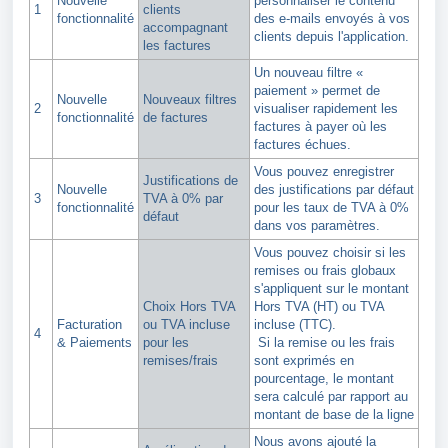
Nouvelle
personnaliser le contenu
1
clients
fonctionnalité
des e-mails envoyés à vos
accompagnant
clients depuis l'application.
les factures
Un nouveau filtre «
paiement » permet de
Nouvelle
Nouveaux filtres
2
visualiser rapidement les
fonctionnalité
de factures
factures à payer où les
factures échues.
Vous pouvez enregistrer
Justifications de
Nouvelle
des justifications par défaut
3
TVA à 0% par
fonctionnalité
pour les taux de TVA à 0%
défaut
dans vos paramètres.
Vous pouvez choisir si les
remises ou frais globaux
s'appliquent sur le montant
Choix Hors TVA
Hors TVA (HT) ou TVA
Facturation
ou TVA incluse
incluse (TTC).
4
& Paiements
pour les
Si la remise ou les frais
remises/frais
sont exprimés en
pourcentage, le montant
sera calculé par rapport au
montant de base de la ligne
Nous avons ajouté la