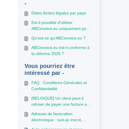
-
Dates limites légales par pays
Est-il possible d'utiliser
ABCinvoice.eu uniquement pour
envoyer des factures (et non
Qu’est-ce qu’ABCinvoice.eu ?
pour en recevoir) ?
ABCinvoice.eu est-il conforme à
la réforme 2026 ?
Vous pourriez être
intéressé par -
FAQ : Conditions Générales et
Confidentialité
[BELGIQUE] Un client peut-il
refuser de payer une facture au
motif qu’elle n’a pas été envoyée
Adresse de facturation
via Peppol ?
électronique : suis-je inscrit,
quelle est mon adresse et