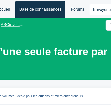
ccueil
Base de connaissances
Forums
Envoyer un
ABCinvoice.eu - FR
qu’une seule facture par
 volumes, idéale pour les artisans et micro-entrepreneurs.