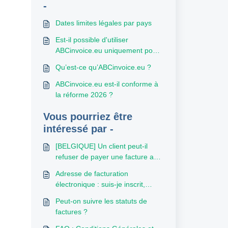
-
Dates limites légales par pays
Est-il possible d'utiliser
ABCinvoice.eu uniquement pour
envoyer des factures (et non
Qu’est-ce qu’ABCinvoice.eu ?
pour en recevoir) ?
ABCinvoice.eu est-il conforme à
la réforme 2026 ?
Vous pourriez être
intéressé par -
[BELGIQUE] Un client peut-il
refuser de payer une facture au
motif qu’elle n’a pas été envoyée
Adresse de facturation
via Peppol ?
électronique : suis-je inscrit,
quelle est mon adresse et
Peut-on suivre les statuts de
quelles sont les adresses de mes
factures ?
clients ?