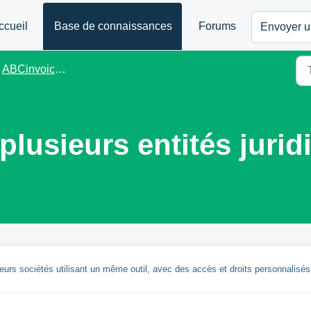
ccueil
Base de connaissances
Forums
Envoyer un
ABCinvoice.eu - FR
plusieurs entités jurid
eurs sociétés utilisant un même outil, avec des accès et droits personnalisés