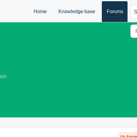
Home
Knowledge base
Forums
S
ain
Un Answ