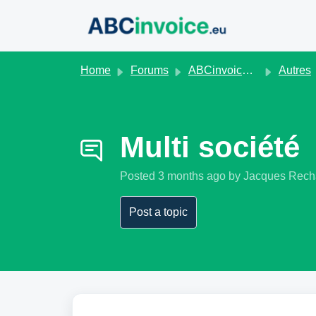
Skip to main content
Home
Forums
ABCinvoice.eu
Autres
Multi société
Posted
3 months ago
by Jacques Rech
Post a topic