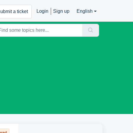
Login
Sign up
English
ubmit a ticket
ered